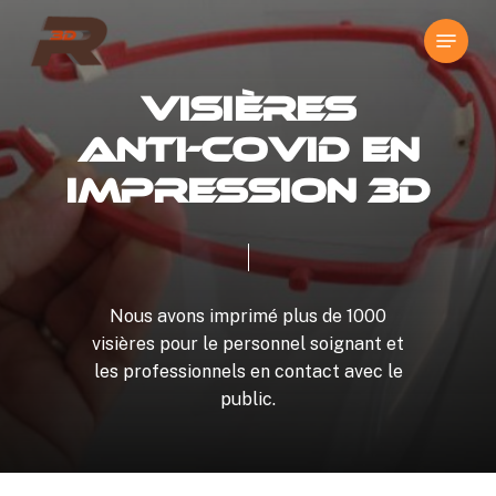
Skip
Menu
to
Close
main
Menu
content
V
i
s
i
è
r
e
s
a
n
t
i
-
C
o
v
i
d
e
n
I
m
p
r
e
s
s
i
o
n
3
D
Nous
avons
imprimé
plus
de
1000
visières
pour
le
personnel
soignant
et
les
professionnels
en
contact
avec
le
public.