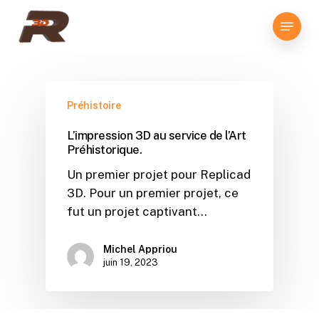
Skip
Menu
to
Close
main
Menu
content
Préhistoire
1
/
0
L’impression 3D au service de l’Art
Préhistorique.
Un premier projet pour Replicad
3D. Pour un premier projet, ce
fut un projet captivant…
Michel Appriou
juin 19, 2023